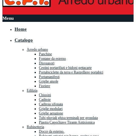
Menu
Home
Catalogo
Arredo urbano
Panchine
Fontane da esterno
Dissuasori
Cestini portarifiuti e bidoni gettacarte
Portabiciclette da terra e Rastrelliere portabici
Portamanifesti
Griglie aiuole
Fioriere
Edilizia
Chiusini
Caditoie
Caditoia sifonata
Griglie modulari
Griglie aerazione
Tubi pluviali ghisa terminali per grondaia
Piastra Capochiave Tirante Antisismica
Rubinetteria
Docce da esterno.