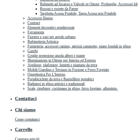
Rubinetti ad Incasso e Valvole in Ottone, Prolunghe, Accessori Idra
Rosoni e rosette da Parete
Targhetta Acqua Potabile, Targa Acqua non Potabile
Accessori Bagno
Contract
Elementi decorativi semilavorati
Ferramenta
Fioriere e vasi per arredo urbano
Rubinetteria Artistica
Fumisteria, accessori camino, attrezzi caminetto, piane fondali in ghisa
Gazebi
Griglie protezione aiuola alberi e piante
Illuminazione in Ottone per Interno ed Esterno
Applique, plafoniere, lumetti e piantane da terra
Mobili Giardino e Terrazzo in Fusione e Ferro Forgiato
Oggettistica Per L'Interno
Portabiciclette da terra e Rastrelliere portabici
Radiatori in ghisa artistici e tradizionali
Scale, ringhiere, corrimano in ghisa, ferro forgiato, alluminio.
Contattaci
Chi siamo
Come contattarci
Carrello
Compara articoli