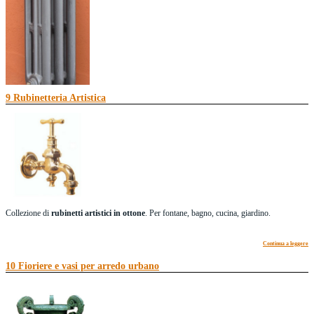
9 Rubinetteria Artistica
Termosifoni e caloriferi
Termosifoni
in fusione di ghisa vintage decorati in stile Tiffany e Liberty. ...
Continua a leggere
Collezione di
rubinetti artistici in ottone
. Per fontane, bagno, cucina, giardino.
Continua a leggere
10 Fioriere e vasi per arredo urbano