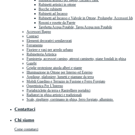
Rubinetti artistici per bagno, cucina e casa.
Rubinetti artistici in ottone
Bocche rubinetti
Rubinetti ad Incasso
Rubinetti ad Incasso e Valvole in Ottone, Prolunghe, Accessori Idra
Rosoni e rosette da Parete
Targhetta Acqua Potabile, Targa Acqua non Potabile
Accessori Bagno
Contract
Elementi decorativi semilavorati
Ferramenta
Fioriere e vasi per arredo urbano
Rubinetteria Artistica
Fumisteria, accessori camino, attrezzi caminetto, piane fondali in ghisa
Gazebi
Griglie protezione aiuola alberi e piante
Illuminazione in Ottone per Interno ed Esterno
Applique, plafoniere, lumetti e piantane da terra
Mobili Giardino e Terrazzo in Fusione e Ferro Forgiato
Oggettistica Per L'Interno
Portabiciclette da terra e Rastrelliere portabici
Radiatori in ghisa artistici e tradizionali
Scale, ringhiere, corrimano in ghisa, ferro forgiato, alluminio.
Contattaci
Chi siamo
Come contattarci