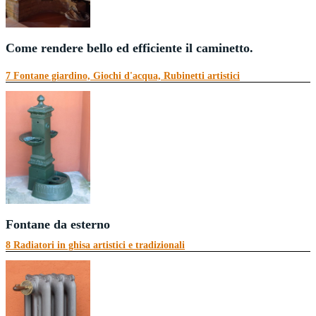
Come rendere bello ed efficiente il caminetto.
7 Fontane giardino, Giochi d'acqua, Rubinetti artistici
Il camino richied...
Continua a leggere
Fontane da esterno
8 Radiatori in ghisa artistici e tradizionali
Fontane giardino
,
Giochi d'acqua
, Rubinetti a...
Continua a leggere