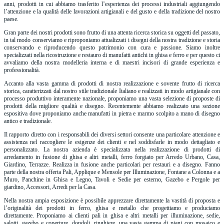
anni, prodotti in cui abbiamo trasferito l’esperienza dei processi industriali aggiungendo
l’attenzione e la qualità delle lavorazioni artigianali e del gusto e della tradizione del nostro
paese.
Gran parte dei nostri prodotti sono frutto di una attenta ricerca storica su oggetti del passato,
in tal modo conserviamo e riproponiamo attualizzati i disegni della nostra tradizione e storia
conservando e riproducendo questo patrimonio con cura e passione. Siamo inoltre
specializzati nella ricostruzione e restauro di manufatti antichi in ghisa e ferro e per questo ci
avvaliamo della nostra modelleria interna e di maestri incisori di grande esperienza e
professionalità.
Accanto alla vasta gamma di prodotti di nostra realizzazione e sovente frutto di ricerca
storica, caratterizzati dal nostro stile tradizionale Italiano e realizzati in modo artigianale con
processo produttivo interamente nazionale, proponiamo una vasta selezione di proposte di
prodotti della migliore qualità e disegno. Recentemente abbiamo realizzato una sezione
espositiva dove proponiamo anche manufatti in pietra e marmo scolpito a mano di disegno
antico e tradizionale.
Il rapporto diretto con i responsabili dei diversi settori consente una particolare attenzione e
assistenza nel raccogliere le esigenze dei clienti e nel soddisfarle in modo dettagliato e
personalizzato. La nostra azienda è specializzata nella realizzazione di prodotti di
arredamento in fusione di ghisa e altri metalli, ferro forgiato per Arredo Urbano, Casa,
Giardino, Terrazze. Realizza in fusione anche particolari per restauri e a disegno. Fanno
parte della nostra offerta Pali, Applique e Mensole per Illuminazione, Fontane a Colonna e a
Muro, Panchine in Ghisa e Legno, Tavoli e Sedie per esterno, Gazebo e Pergole per
giardino, Accessori, Arredi per la Casa.
Nella nostra ampia esposizione è possibile apprezzare direttamente la vastità di proposta e
l’originalità dei prodotti in ferro, ghisa e metallo che progettiamo e produciamo
direttamente. Proponiamo ai clienti pali in ghisa e altri metalli per illuminazione, sedie,
salotti, gazebo e coperture, dondoli, ringhiere, una vasta gamma di piani con mosaico e