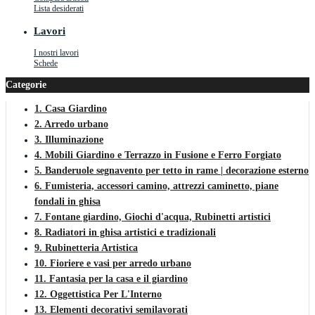
Lista desiderati
Lavori
I nostri lavori
Schede
Categorie
1. Casa Giardino
2. Arredo urbano
3. Illuminazione
4. Mobili Giardino e Terrazzo in Fusione e Ferro Forgiato
5. Banderuole segnavento per tetto in rame | decorazione esterno
6. Fumisteria, accessori camino, attrezzi caminetto, piane
fondali in ghisa
7. Fontane giardino, Giochi d'acqua, Rubinetti artistici
8. Radiatori in ghisa artistici e tradizionali
9. Rubinetteria Artistica
10. Fioriere e vasi per arredo urbano
11. Fantasia per la casa e il giardino
12. Oggettistica Per L'Interno
13. Elementi decorativi semilavorati