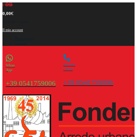
0
0,00€
Il carrello è vuoto!
Il mio account
Registrazione
Accesso
Servizio
Whats
Clienti
App
+39 0541759006
+39 0541759006