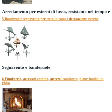
Arredamento per esterni di lusso, resistente nel tempo e
Mad...
5 Banderuole segnavento per tetto in rame | decorazione esterno
Continua a leggere
Segnavento e banderuole
Ampia collezione di
banderuole segnavento
raffiguranti velieri, galletti e a...
6 Fumisteria, accessori camino, attrezzi caminetto, piane fondali in
ghisa
Continua a leggere