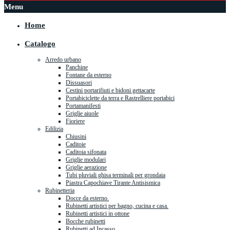
Menu
Home
Catalogo
Arredo urbano
Panchine
Fontane da esterno
Dissuasori
Cestini portarifiuti e bidoni gettacarte
Portabiciclette da terra e Rastrelliere portabici
Portamanifesti
Griglie aiuole
Fioriere
Edilizia
Chiusini
Caditoie
Caditoia sifonata
Griglie modulari
Griglie aerazione
Tubi pluviali ghisa terminali per grondaia
Piastra Capochiave Tirante Antisismica
Rubinetteria
Docce da esterno.
Rubinetti artistici per bagno, cucina e casa.
Rubinetti artistici in ottone
Bocche rubinetti
Rubinetti ad Incasso