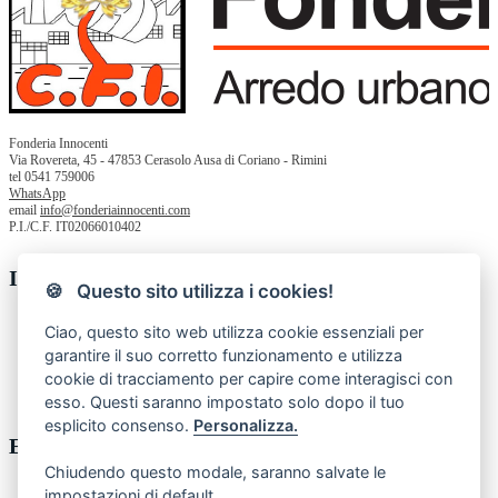
Fonderia Innocenti
Via Rovereta, 45 - 47853 Cerasolo Ausa di Coriano - Rimini
tel 0541 759006
WhatsApp
email
info@fonderiainnocenti.com
P.I./C.F. IT02066010402
Informazioni
🍪 Questo sito utilizza i cookies!
Chi siamo
Ciao, questo sito web utilizza cookie essenziali per
Privacy Policy
garantire il suo corretto funzionamento e utilizza
Termini e condizioni
cookie di tracciamento per capire come interagisci con
Contatti
Resi
esso. Questi saranno impostato solo dopo il tuo
esplicito consenso.
Personalizza.
Enti pubblici
Chiudendo questo modale, saranno salvate le
impostazioni di default.
MEPA - acquistinrete