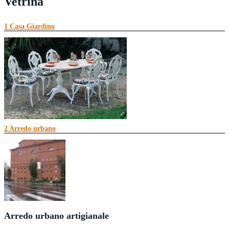
Vetrina
1 Casa Giardino
2 Arredo urbano
Arredo casa e giardino
Gli
spazi esterni
sono forse gli spazi tra i più complessi da
arredare
, perché non solo
sono tante le proposte in commercio, ma possono essere altrettanto tali anche le combinaz...
Continua a leggere
Arredo urbano artigianale